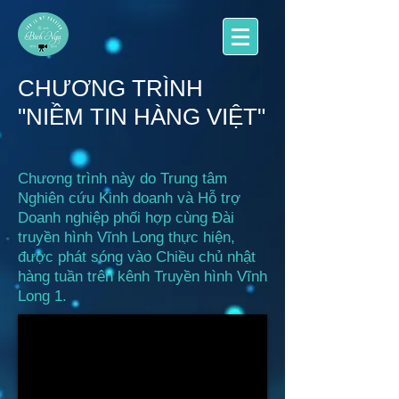
CHƯƠNG TRÌNH
"NIỀM TIN HÀNG VIỆT"
Chương trình này do Trung tâm
Nghiên cứu Kinh doanh và Hỗ trợ
Doanh nghiệp phối hợp cùng Đài
truyền hình Vĩnh Long thực hiện,
được phát sóng vào Chiều chủ nhật
hàng tuần trên kênh Truyền hình Vĩnh
Long 1.